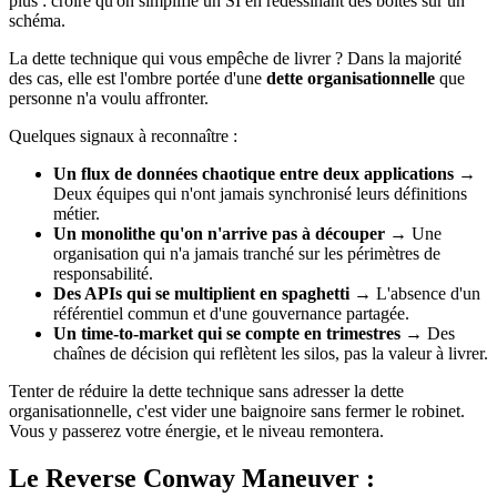
plus : croire qu'on simplifie un SI en redessinant des boîtes sur un
schéma.
La dette technique qui vous empêche de livrer ? Dans la majorité
des cas, elle est l'ombre portée d'une
dette organisationnelle
que
personne n'a voulu affronter.
Quelques signaux à reconnaître :
Un flux de données chaotique entre deux applications
→
Deux équipes qui n'ont jamais synchronisé leurs définitions
métier.
Un monolithe qu'on n'arrive pas à découper
→ Une
organisation qui n'a jamais tranché sur les périmètres de
responsabilité.
Des APIs qui se multiplient en spaghetti
→ L'absence d'un
référentiel commun et d'une gouvernance partagée.
Un time-to-market qui se compte en trimestres
→ Des
chaînes de décision qui reflètent les silos, pas la valeur à livrer.
Tenter de réduire la dette technique sans adresser la dette
organisationnelle, c'est vider une baignoire sans fermer le robinet.
Vous y passerez votre énergie, et le niveau remontera.
Le Reverse Conway Maneuver :