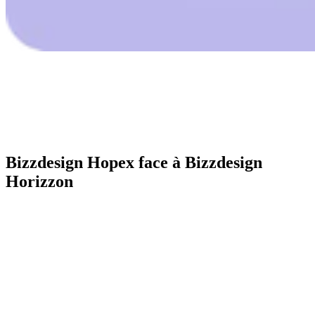
Bizzdesign Hopex face à Bizzdesign
Horizzon
Critère
Bizzdesign Hopex
Bizzdesign Horizzon
Éditeur et
Bizzdesign, produit Hopex
Bizzdesign, produit
offre
maintenu
Horizzon maintenu
Référentiel couvrant EA,
Paquets de modèles,
Structure
BPM, GRC et gouvernance
objets, relations et data
des données
des données
blocks
Standards
À confirmer selon les
ArchiMate, C4,