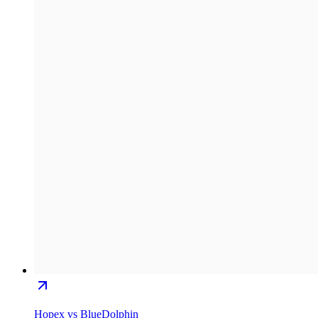
Hopex vs BlueDolphin