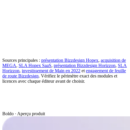
documentés
modules souscrits
BPMN, ERD et UML
Édition de data blocks
Collecte
Collaboration et workflows
et collaboration par
distribuée
selon les modules
projet
Intégration
Intégrations avec des produits
Bizzdesign Open API
documentée
tiers selon les modules
Cartographies, analyses et
Sites, viewpoints et
Visualisation
tableaux de bord
dashboards
Déploiement
SaaS sur Azure et offre on-
SaaS et déploiement
documenté
premise
on-premise
Sources principales :
présentation Bizzdesign Hopex
,
acquisition de
MEGA
,
SLA Hopex SaaS
,
présentation Bizzdesign Horizzon
,
SLA
Horizzon
,
investissement de Main en 2022
et
engagement de feuille
de route Bizzdesign
. Vérifiez le périmètre exact des modules et
licences avec chaque éditeur avant de choisir.
Boldo · Aperçu produit