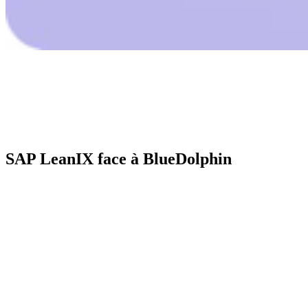
SAP LeanIX face à BlueDolphin
Critère
SAP LeanIX
BlueDolphin
BlueDolphin,
Éditeur et
plateforme SaaS,
SAP, offre SaaS
offre
anciennement
ValueBlue
Fact Sheets et relations dans
Référentiel, définitions
Structure
un métamodèle configurable,
d’objets, objets et
des données
mais prescriptif
relations