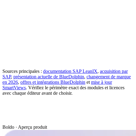
Standards
Style de diagramme
ArchiMate, BPMN et
documentés
ArchiMate 3.2
ERD
Collecte
Questionnaires et
Surveys
distribuée
surveys
Intégration
REST, GraphQL et
API publique et
documentée
Integration API
webhooks
Views, rapports BI et
Rapports et diagrammes liés
Visualisation
SmartViews
aux Fact Sheets
synchronisées
SaaS, localisation du
Déploiement
SaaS
centre de données
documenté
selon l'offre
Sources principales :
documentation SAP LeanIX
,
acquisition par
SAP
,
présentation actuelle de BlueDolphin
,
changement de marque
en 2026
,
offres et intégrations BlueDolphin
et
mise à jour
SmartViews
. Vérifiez le périmètre exact des modules et licences
avec chaque éditeur avant de choisir.
Boldo · Aperçu produit